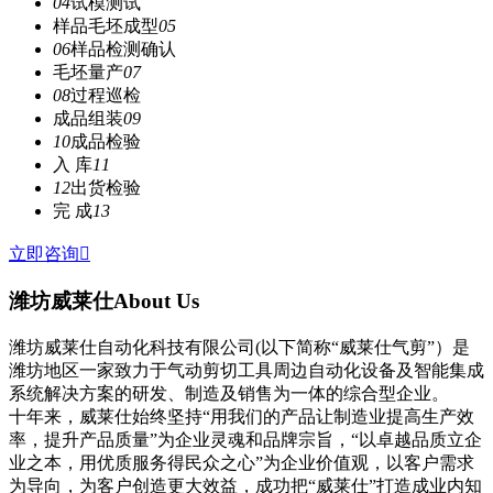
04
试模测试
样品毛坯成型
05
06
样品检测确认
毛坯量产
07
08
过程巡检
成品组装
09
10
成品检验
入 库
11
12
出货检验
完 成
13
立即咨询

潍坊威莱仕
About Us
潍坊威莱仕自动化科技有限公司(以下简称“威莱仕气剪”）是
潍坊地区一家致力于气动剪切工具周边自动化设备及智能集成
系统解决方案的研发、制造及销售为一体的综合型企业。
十年来，威莱仕始终坚持“用我们的产品让制造业提高生产效
率，提升产品质量”为企业灵魂和品牌宗旨，“以卓越品质立企
业之本，用优质服务得民众之心”为企业价值观，以客户需求
为导向，为客户创造更大效益，成功把“威莱仕”打造成业内知