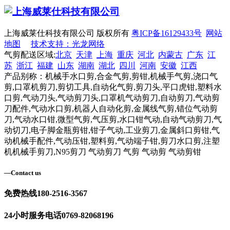
上海威莱仕科技有限公司 版权所有
粤ICP备16129433号
网站
地图
技术支持：光龙网络
气剪配送区域:
北京
天津
上海
重庆
河北
内蒙古
广东
江
苏
浙江
福建
山东
湖南
湖北
四川
河南
安徽
江西
产品别称：机械手水口剪,合金气剪,剪钳,机械手气剪,浇口气
剪,口罩机剪刀,剪切工具,自动化气剪,剪刀头,平口虎钳,塑料水
口剪,气动刀头,气动剪刀头,口罩机气动剪刀,自动剪刀,气动剪
刀配件,气动水口剪,机器人自动化剪,金属线气剪,错位气动剪
刀,气动水口钳,微型气剪,气压剪,水口钳气动,自动气动剪刀,气
动切刀,电子脚金瓶剪钳,钳子气动,工业剪刀,金属斜口剪钳,气
动机械手配件,气动压钳,塑料剪,气动端子钳,剪刀水口剪,注塑
机机械手剪刀,N95剪刀 气动剪刀 气剪 气动剪 气动剪钳
—
Contact us
免费热线
180-2516-3567
24小时服务电话
0769-82068196