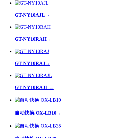
GT-NY10AJL
→
GT-NY10RAH
→
GT-NY10RAJ
→
GT-NY10RAJL
→
自动快换 OX-LB10
→