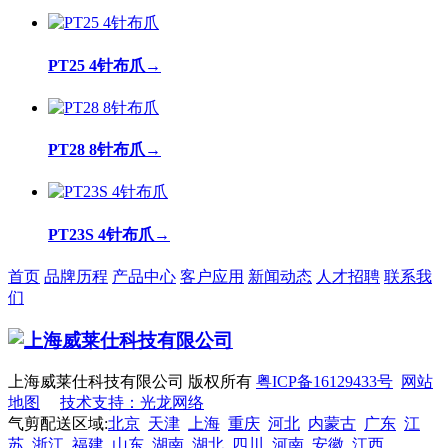
PT25 4针布爪
→
PT28 8针布爪
→
PT23S 4针布爪
→
首页
品牌历程
产品中心
客户应用
新闻动态
人才招聘
联系我
们
上海威莱仕科技有限公司 版权所有
粤ICP备16129433号
网站
地图
技术支持：光龙网络
气剪配送区域:
北京
天津
上海
重庆
河北
内蒙古
广东
江
苏
浙江
福建
山东
湖南
湖北
四川
河南
安徽
江西